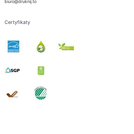
biuro@druknij.to
Certyfikaty