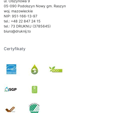
ul. Olszynowa 9
05-090 Podolszyn Nowy gm. Raszyn
woj. mazowieckie
NIP: 951-166-13-97
tel.: +48 22 847 24 15
tel.: 73 DRUKNIJ (3785645)
biuro@druknij.to
Certyfikaty